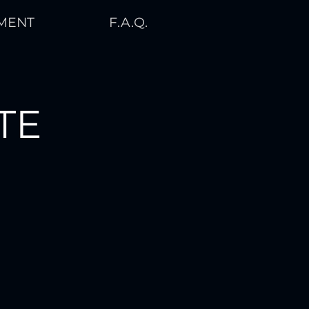
MENT
F.A.Q.
TE